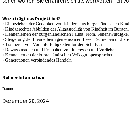
sehen wollen. Sie erfahren sich als wertvollen
Teil
v
Wozu trägt das Projekt bei?
•
Einbeziehen
der
Gedanken von Kindern aus burgenländischen K
in
•
Kindgerechtes Abbilden der Alltagsrealität von Kindheit im Burgen
•
Kennenlernen der burgenländischen Fauna, Flora, Sehenswürdigkei
•
Steigerung der Freude beim gemeinsamen
Lesen, Schreiben
und
kre
•
Trainieren von Vorläuferfertigkeiten für den Schulstart
•
Bewusstmachen
und
Festhalten
von Interessen und Vorlieben
•
Kennenlernen der
burgenländischen
Volksgruppensprachen
• Generationen verbindendes
Handeln
Nähere Information:
Datum:
Dezember 20, 2024