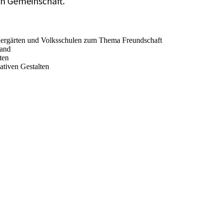
on
Gemeinschaft.
dergärten und Volksschulen zum Thema
Freundschaft
land
ten
ativen
Gestalten